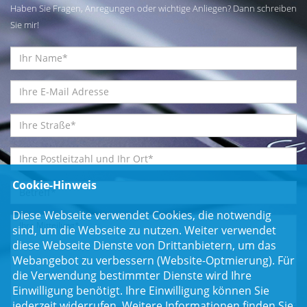
Haben Sie Fragen, Anregungen oder wichtige Anliegen? Dann schreiben
Sie mir!
Cookie-Hinweis
Diese Webseite verwendet Cookies, die notwendig
sind, um die Webseite zu nutzen. Weiter verwendet
diese Webseite Dienste von Drittanbietern, um das
Webangebot zu verbessern (Website-Optmierung). Für
die Verwendung bestimmter Dienste wird Ihre
Einwilligung benötigt. Ihre Einwilligung können Sie
jederzeit widerrufen. Weitere Informationen finden Sie