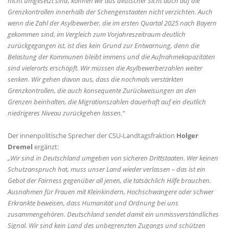
nicht umgesetzt sind, können wir aus deutscher Sicht auch auf die
Grenzkontrollen innerhalb der Schengenstaaten nicht verzichten. Auch
wenn die Zahl der Asylbewerber, die im ersten Quartal 2025 nach Bayern
gekommen sind, im Vergleich zum Vorjahreszeitraum deutlich
zurückgegangen ist, ist dies kein Grund zur Entwarnung, denn die
Belastung der Kommunen bleibt immens und die Aufnahmekapazitäten
sind vielerorts erschöpft. Wir müssen die Asylbewerberzahlen weiter
senken. Wir gehen davon aus, dass die nochmals verstärkten
Grenzkontrollen, die auch konsequente Zurückweisungen an den
Grenzen beinhalten, die Migrationszahlen dauerhaft auf ein deutlich
niedrigeres Niveau zurückgehen lassen.“
Der innenpolitische Sprecher der CSU-Landtagsfraktion
Holger
Dremel
ergänzt:
Wir sind in Deutschland umgeben von sicheren Drittstaaten. Wer keinen
Schutzanspruch hat, muss unser Land wieder verlassen – das ist ein
Gebot der Fairness gegenüber all jenen, die tatsächlich Hilfe brauchen.
Ausnahmen für Frauen mit Kleinkindern, Hochschwangere oder schwer
Erkrankte beweisen, dass Humanität und Ordnung bei uns
zusammengehören. Deutschland sendet damit ein unmissverständliches
Signal. Wir sind kein Land des unbegrenzten Zugangs und schützen