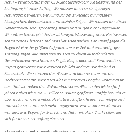
Natur – Verantwortung' der CSU-Landtagsfraktion: Die Bewahrung der
Schöpfung ist unser Auftrag. Wir müssen unseren einzigartigen
Naturraum bewahren. Der Klimawandel ist Realität, mit massiven
ökologischen, ökonomischen und sozialen Folgen. Wir müssen uns dieser
Generationen-Herausforderung stellen und dürfen nicht wegschauen.
Wir spüren bereits jetzt die Auswirkungen: Wasserknappheit, Hochwasser,
schmelzende Gletscher und massives Artensterben. Der Kampf gegen die
Folgen ist eine der größten Aufgaben unserer Zeit und erfordert große
Anstrengungen. Alle Interessen müssen zu einem ausbalancierten
Gesamtkonzept verschmelzen. Es gilt: Kooperation statt Konfrontation.
Bayern geht voran: Wir investieren wie kein anderes Bundesland in
Klimaschutz. Wir schützen das Wasser und kümmern uns um den
Hochwasserschutz. Wir bauen die Erneuerbaren Energien weiter massiv
aus. Und wir treiben den Waldumbau voran. Allein in den letzten fünf
Jahren haben wir rund 30 Millionen Bäume gepflanzt. Künftig braucht es
aber noch mehr: internationale Partnerschaften, Ideen, Technologie und
Innovationen – und noch mehr Engagement. Nur so können wir unser
wunderbares Bayern für Mensch und Natur erhalten. Danke allen, die
sich für unsere Schöpfung einsetzen!“
Alexander Flierl,
umweltpolitischer Sprecher der CSU-