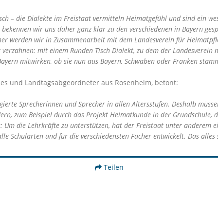
 – die Dialekte im Freistaat vermitteln Heimatgefühl und sind ein wesen
n bekennen wir uns daher ganz klar zu den verschiedenen in Bayern ge
her werden wir in Zusammenarbeit mit dem Landesverein für Heimatpfl
 verzahnen: mit einem Runden Tisch Dialekt, zu dem der Landesverein
n Bayern mitwirken, ob sie nun aus Bayern, Schwaben oder Franken stam
es und Landtagsabgeordneter aus Rosenheim, betont:
agierte Sprecherinnen und Sprecher in allen Altersstufen. Deshalb müss
rdern, zum Beispiel durch das Projekt Heimatkunde in der Grundschule
: Um die Lehrkräfte zu unterstützen, hat der Freistaat unter anderem ei
le Schularten und für die verschiedensten Fächer entwickelt. Das alles s
Teilen