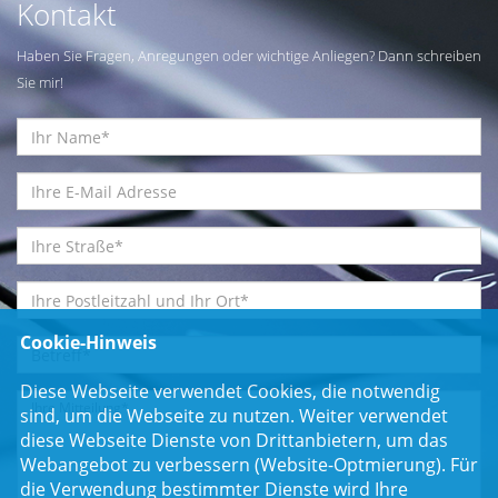
Kontakt
Haben Sie Fragen, Anregungen oder wichtige Anliegen? Dann schreiben
Sie mir!
Cookie-Hinweis
Diese Webseite verwendet Cookies, die notwendig
sind, um die Webseite zu nutzen. Weiter verwendet
diese Webseite Dienste von Drittanbietern, um das
Webangebot zu verbessern (Website-Optmierung). Für
die Verwendung bestimmter Dienste wird Ihre