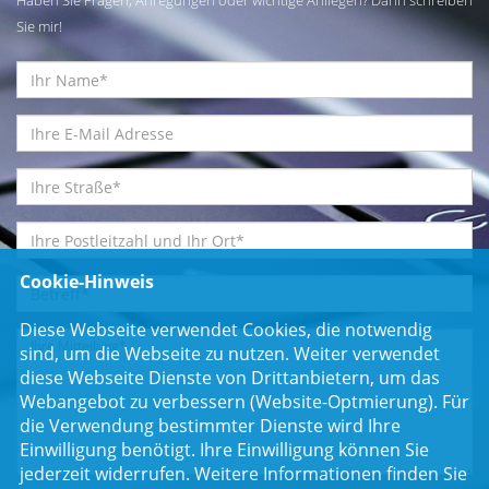
Haben Sie Fragen, Anregungen oder wichtige Anliegen? Dann schreiben
Sie mir!
Cookie-Hinweis
Diese Webseite verwendet Cookies, die notwendig
sind, um die Webseite zu nutzen. Weiter verwendet
diese Webseite Dienste von Drittanbietern, um das
Webangebot zu verbessern (Website-Optmierung). Für
die Verwendung bestimmter Dienste wird Ihre
Einwilligung benötigt. Ihre Einwilligung können Sie
jederzeit widerrufen. Weitere Informationen finden Sie