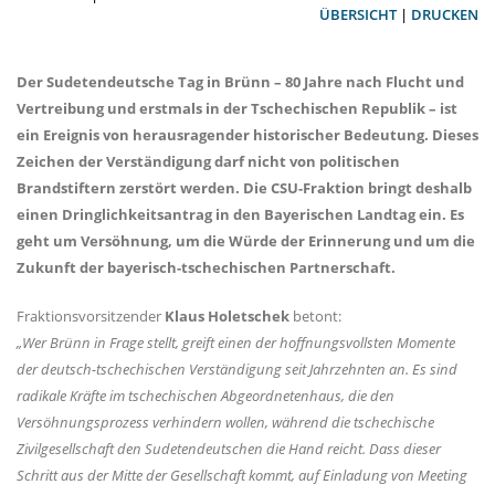
ÜBERSICHT
|
DRUCKEN
Der Sudetendeutsche Tag in Brünn – 80 Jahre nach Flucht und
Vertreibung und erstmals in der Tschechischen Republik – ist
ein Ereignis von herausragender historischer Bedeutung. Dieses
Zeichen der Verständigung darf nicht von politischen
Brandstiftern zerstört werden. Die CSU-Fraktion bringt deshalb
einen Dringlichkeitsantrag in den Bayerischen Landtag ein. Es
geht um Versöhnung, um die Würde der Erinnerung und um die
Zukunft der bayerisch-tschechischen Partnerschaft.
Fraktionsvorsitzender
Klaus Holetschek
betont:
Wer Brünn in Frage stellt, greift einen der hoffnungsvollsten Momente
der deutsch-tschechischen Verständigung seit Jahrzehnten an. Es sind
radikale Kräfte im tschechischen Abgeordnetenhaus, die den
Versöhnungsprozess verhindern wollen, während die tschechische
Zivilgesellschaft den Sudetendeutschen die Hand reicht. Dass dieser
Schritt aus der Mitte der Gesellschaft kommt, auf Einladung von Meeting