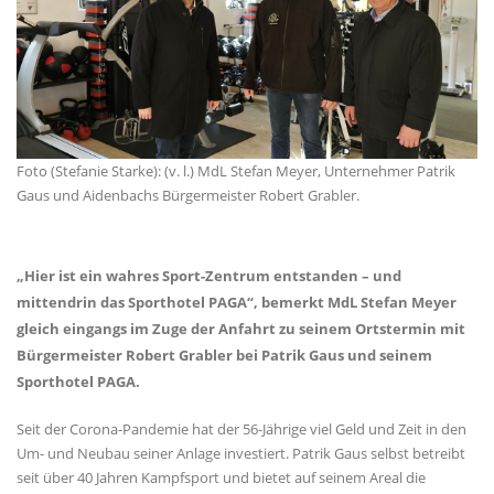
Foto (Stefanie Starke): (v. l.) MdL Stefan Meyer, Unternehmer Patrik
Gaus und Aidenbachs Bürgermeister Robert Grabler.
Hier ist ein wahres Sport-Zentrum entstanden – und
mittendrin das Sporthotel PAGA“, bemerkt MdL Stefan Meyer
gleich eingangs im Zuge der Anfahrt zu seinem Ortstermin mit
Bürgermeister Robert Grabler bei Patrik Gaus und seinem
Sporthotel PAGA.
Seit der Corona-Pandemie hat der 56-Jährige viel Geld und Zeit in den
Um- und Neubau seiner Anlage investiert. Patrik Gaus selbst betreibt
seit über 40 Jahren Kampfsport und bietet auf seinem Areal die