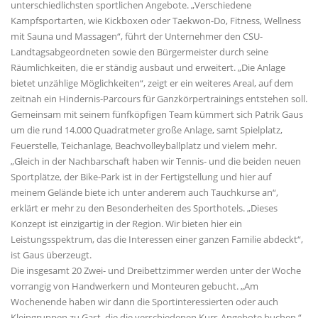
unterschiedlichsten sportlichen Angebote. „Verschiedene
Kampfsportarten, wie Kickboxen oder Taekwon-Do, Fitness, Wellness
mit Sauna und Massagen“, führt der Unternehmer den CSU-
Landtagsabgeordneten sowie den Bürgermeister durch seine
Räumlichkeiten, die er ständig ausbaut und erweitert. „Die Anlage
bietet unzählige Möglichkeiten“, zeigt er ein weiteres Areal, auf dem
zeitnah ein Hindernis-Parcours für Ganzkörpertrainings entstehen soll.
Gemeinsam mit seinem fünfköpfigen Team kümmert sich Patrik Gaus
um die rund 14.000 Quadratmeter große Anlage, samt Spielplatz,
Feuerstelle, Teichanlage, Beachvolleyballplatz und vielem mehr.
Gleich in der Nachbarschaft haben wir Tennis- und die beiden neuen
Sportplätze, der Bike-Park ist in der Fertigstellung und hier auf
meinem Gelände biete ich unter anderem auch Tauchkurse an“,
erklärt er mehr zu den Besonderheiten des Sporthotels. „Dieses
Konzept ist einzigartig in der Region. Wir bieten hier ein
Leistungsspektrum, das die Interessen einer ganzen Familie abdeckt“,
ist Gaus überzeugt.
Die insgesamt 20 Zwei- und Dreibettzimmer werden unter der Woche
vorrangig von Handwerkern und Monteuren gebucht. „Am
Wochenende haben wir dann die Sportinteressierten oder auch
Kleingruppen zu Gast, die die verschiedenen Kurs-Angebote buchen.“