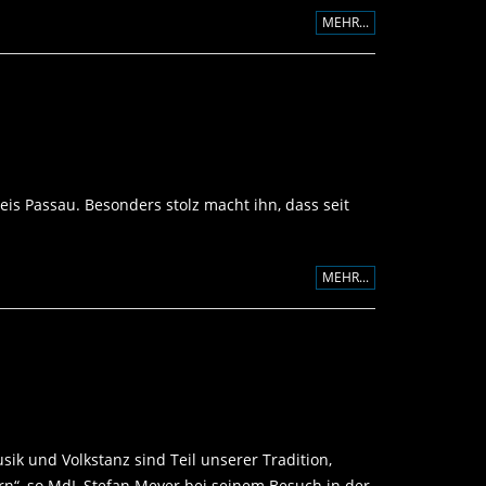
MEHR...
is Passau. Besonders stolz macht ihn, dass seit
MEHR...
k und Volkstanz sind Teil unserer Tradition,
rn“, so MdL Stefan Meyer bei seinem Besuch in der