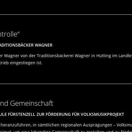
trolle“
RADITIONSBÄCKER WAGNER
er Wagner von der Traditionsbäckerei Wagner in Hütting im Landkre
ieb eingestiegen ist.
 und Gemeinschaft
ULE FÜRSTENZELL ZUR FÖRDERUNG FÜR VOLKSMUSIKPROJEKT
eranzuführen, in sämtlichen regionalen Ausprägungen – Volksmusi
eignet, um eine lebendige Gemeinschaft zu gestalten und zu förde