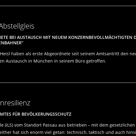
bstellgleis
NETE BEI AUSTAUSCH MIT NEUEM KONZERNBEVOLLMÄCHTIGTEN D
SENBAHNER“
Heisl haben als erste Abgeordnete seit seinem Amtsantritt den 
men Austausch in München in seinem Büro getroffen.
nresilienz
AMTES FÜR BEVÖLKERUNGSSCHUTZ
elle (ILS) vom Standort Passau aus betrieben – mit dem gesetzliche
ither hat sich enorm viel getan: technisch, taktisch und auch hins