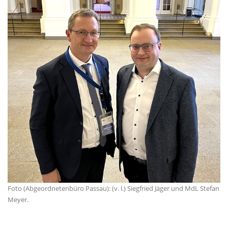
Foto (Abgeordnetenbüro Passau): (v. l.) Siegfried Jäger und MdL Stefan
Meyer.