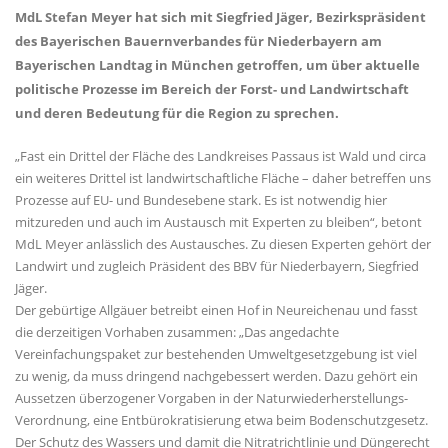
MdL Stefan Meyer hat sich mit Siegfried Jäger, Bezirkspräsident
des Bayerischen Bauernverbandes für Niederbayern am
Bayerischen Landtag in München getroffen, um über aktuelle
politische Prozesse im Bereich der Forst- und Landwirtschaft
und deren Bedeutung für die Region zu sprechen.
Fast ein Drittel der Fläche des Landkreises Passaus ist Wald und circa
ein weiteres Drittel ist landwirtschaftliche Fläche – daher betreffen uns
Prozesse auf EU- und Bundesebene stark. Es ist notwendig hier
mitzureden und auch im Austausch mit Experten zu bleiben“, betont
MdL Meyer anlässlich des Austausches. Zu diesen Experten gehört der
Landwirt und zugleich Präsident des BBV für Niederbayern, Siegfried
Jäger.
Der gebürtige Allgäuer betreibt einen Hof in Neureichenau und fasst
die derzeitigen Vorhaben zusammen: „Das angedachte
Vereinfachungspaket zur bestehenden Umweltgesetzgebung ist viel
zu wenig, da muss dringend nachgebessert werden. Dazu gehört ein
Aussetzen überzogener Vorgaben in der Naturwiederherstellungs-
Verordnung, eine Entbürokratisierung etwa beim Bodenschutzgesetz.
Der Schutz des Wassers und damit die Nitratrichtlinie und Düngerecht