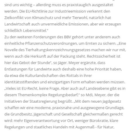
sind uns wichtig – allerding muss es praxistauglich ausgestaltet
werden. Die EU-Richtlinie zur Industrieemission verkennt den
Zielkonflikt von Klimaschutz und mehr Tierwohl, natürlich hat
Landwirtschaft auch unvermeidliche Emissionen, aber wir erzeugen
schließlich Lebensmittel.“
Zu den weiteren Forderungen des BBV gehört unter anderem auch
einheitliche Pflanzenschutzverordnungen, um Ernten zu sichern. „Eine
Novelle des Tierhaltungskennzeichnungsgesetzes machen wir nur mit,
wenn auch die Herkunft auf der Packung steht. Rechtssicherheit ist
hier das Gebot der Stunde“, so Jäger. Meyer ergänzte, dass
Entlastungen für Landwirte auch deshalb eine hohe Priorität haben,
da etwa die Kulturlandschaften des Rottals in ihrer
identitätsstiftenden und einzigartigen Form erhalten werden müssen.
Vieles ist EU-Recht, keine Frage. Aber auch auf Landesebene gibt es in
diesem Themenkomplex Regelungsbedarf,“ so MdL Meyer, der die
Initiativen der Staatsregierung begrüßt. „Mit dem neuen Jagdgesetz
schaffen wir eine moderne, praxisnahe und ausgewogene Grundlage,
die Grundbesitz, Jägerschaft und Gesellschaft gleichermaßen gerecht
wird: mehr Eigenverantwortung vor Ort, weniger Bürokratie, klare
Regelungen und staatliches Handeln mit Augenmaß - für Natur,