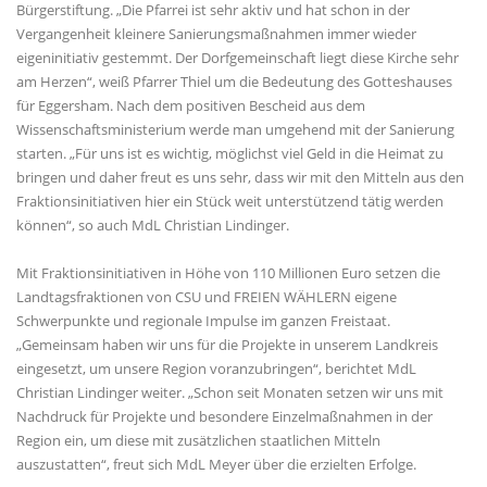
Bürgerstiftung. „Die Pfarrei ist sehr aktiv und hat schon in der
Vergangenheit kleinere Sanierungsmaßnahmen immer wieder
eigeninitiativ gestemmt. Der Dorfgemeinschaft liegt diese Kirche sehr
am Herzen“, weiß Pfarrer Thiel um die Bedeutung des Gotteshauses
für Eggersham. Nach dem positiven Bescheid aus dem
Wissenschaftsministerium werde man umgehend mit der Sanierung
starten. „Für uns ist es wichtig, möglichst viel Geld in die Heimat zu
bringen und daher freut es uns sehr, dass wir mit den Mitteln aus den
Fraktionsinitiativen hier ein Stück weit unterstützend tätig werden
können“, so auch MdL Christian Lindinger.
Mit Fraktionsinitiativen in Höhe von 110 Millionen Euro setzen die
Landtagsfraktionen von CSU und FREIEN WÄHLERN eigene
Schwerpunkte und regionale Impulse im ganzen Freistaat.
Gemeinsam haben wir uns für die Projekte in unserem Landkreis
eingesetzt, um unsere Region voranzubringen“, berichtet MdL
Christian Lindinger weiter. „Schon seit Monaten setzen wir uns mit
Nachdruck für Projekte und besondere Einzelmaßnahmen in der
Region ein, um diese mit zusätzlichen staatlichen Mitteln
auszustatten“, freut sich MdL Meyer über die erzielten Erfolge.