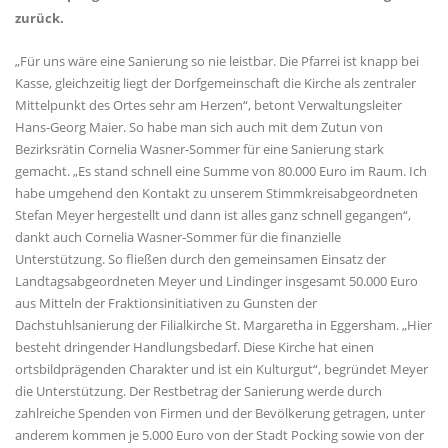
zurück.
Für uns wäre eine Sanierung so nie leistbar. Die Pfarrei ist knapp bei
Kasse, gleichzeitig liegt der Dorfgemeinschaft die Kirche als zentraler
Mittelpunkt des Ortes sehr am Herzen“, betont Verwaltungsleiter
Hans-Georg Maier. So habe man sich auch mit dem Zutun von
Bezirksrätin Cornelia Wasner-Sommer für eine Sanierung stark
gemacht. „Es stand schnell eine Summe von 80.000 Euro im Raum. Ich
habe umgehend den Kontakt zu unserem Stimmkreisabgeordneten
Stefan Meyer hergestellt und dann ist alles ganz schnell gegangen“,
dankt auch Cornelia Wasner-Sommer für die finanzielle
Unterstützung. So fließen durch den gemeinsamen Einsatz der
Landtagsabgeordneten Meyer und Lindinger insgesamt 50.000 Euro
aus Mitteln der Fraktionsinitiativen zu Gunsten der
Dachstuhlsanierung der Filialkirche St. Margaretha in Eggersham. „Hier
besteht dringender Handlungsbedarf. Diese Kirche hat einen
ortsbildprägenden Charakter und ist ein Kulturgut“, begründet Meyer
die Unterstützung. Der Restbetrag der Sanierung werde durch
zahlreiche Spenden von Firmen und der Bevölkerung getragen, unter
anderem kommen je 5.000 Euro von der Stadt Pocking sowie von der