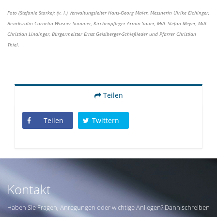
Foto (Stefanie Starke): (v. l.) Verwaltungsleiter Hans-Georg Maier, Messnerin Ulrike Eichinger,
Bezirksrätin Cornelia Wasner-Sommer, Kirchenpfleger Armin Sauer, MdL Stefan Meyer, MdL
Christian Lindinger, Bürgermeister Ernst Geislberger-Schießleder und Pfarrer Christian
Thiel.
Teilen
Teilen
Twittern
Kontakt
Haben Sie Fragen, Anregungen oder wichtige Anliegen? Dann schreiben