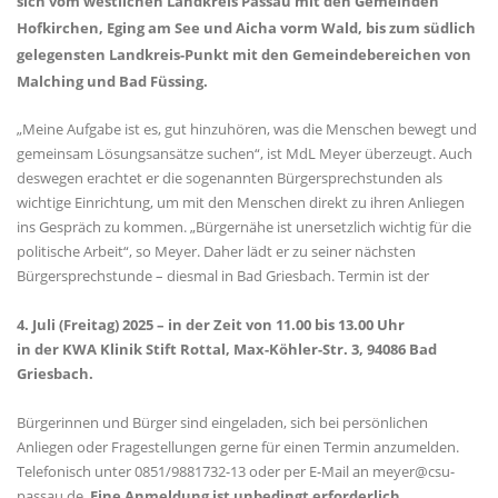
sich vom westlichen Landkreis Passau mit den Gemeinden
Hofkirchen, Eging am See und Aicha vorm Wald, bis zum südlich
gelegensten Landkreis-Punkt mit den Gemeindebereichen von
Malching und Bad Füssing.
Meine Aufgabe ist es, gut hinzuhören, was die Menschen bewegt und
gemeinsam Lösungsansätze suchen“, ist MdL Meyer überzeugt. Auch
deswegen erachtet er die sogenannten Bürgersprechstunden als
wichtige Einrichtung, um mit den Menschen direkt zu ihren Anliegen
ins Gespräch zu kommen. „Bürgernähe ist unersetzlich wichtig für die
politische Arbeit“, so Meyer. Daher lädt er zu seiner nächsten
Bürgersprechstunde – diesmal in Bad Griesbach. Termin ist der
4. Juli (Freitag) 2025 – in der Zeit von 11.00 bis 13.00 Uhr
in der KWA Klinik Stift Rottal, Max-Köhler-Str. 3, 94086 Bad
Griesbach.
Bürgerinnen und Bürger sind eingeladen, sich bei persönlichen
Anliegen oder Fragestellungen gerne für einen Termin anzumelden.
Telefonisch unter 0851/9881732-13 oder per E-Mail an meyer@csu-
passau.de.
Eine Anmeldung ist unbedingt erforderlich.