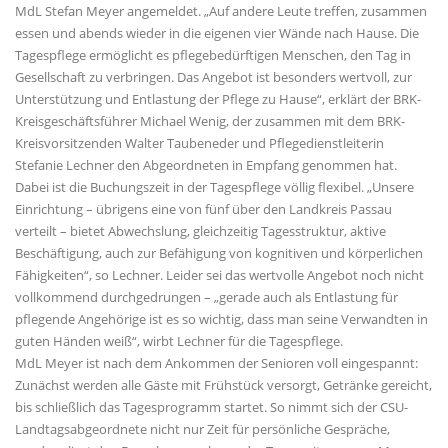
MdL Stefan Meyer angemeldet. „Auf andere Leute treffen, zusammen
essen und abends wieder in die eigenen vier Wände nach Hause. Die
Tagespflege ermöglicht es pflegebedürftigen Menschen, den Tag in
Gesellschaft zu verbringen. Das Angebot ist besonders wertvoll, zur
Unterstützung und Entlastung der Pflege zu Hause“, erklärt der BRK-
Kreisgeschäftsführer Michael Wenig, der zusammen mit dem BRK-
Kreisvorsitzenden Walter Taubeneder und Pflegedienstleiterin
Stefanie Lechner den Abgeordneten in Empfang genommen hat.
Dabei ist die Buchungszeit in der Tagespflege völlig flexibel. „Unsere
Einrichtung – übrigens eine von fünf über den Landkreis Passau
verteilt – bietet Abwechslung, gleichzeitig Tagesstruktur, aktive
Beschäftigung, auch zur Befähigung von kognitiven und körperlichen
Fähigkeiten“, so Lechner. Leider sei das wertvolle Angebot noch nicht
vollkommend durchgedrungen – „gerade auch als Entlastung für
pflegende Angehörige ist es so wichtig, dass man seine Verwandten in
guten Händen weiß“, wirbt Lechner für die Tagespflege.
MdL Meyer ist nach dem Ankommen der Senioren voll eingespannt:
Zunächst werden alle Gäste mit Frühstück versorgt, Getränke gereicht,
bis schließlich das Tagesprogramm startet. So nimmt sich der CSU-
Landtagsabgeordnete nicht nur Zeit für persönliche Gespräche,