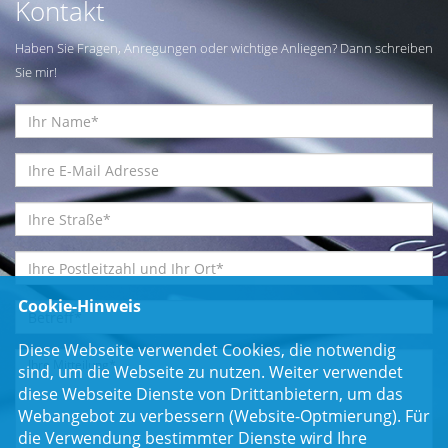
Kontakt
Haben Sie Fragen, Anregungen oder wichtige Anliegen? Dann schreiben
Sie mir!
Cookie-Hinweis
Diese Webseite verwendet Cookies, die notwendig
sind, um die Webseite zu nutzen. Weiter verwendet
diese Webseite Dienste von Drittanbietern, um das
Webangebot zu verbessern (Website-Optmierung). Für
die Verwendung bestimmter Dienste wird Ihre