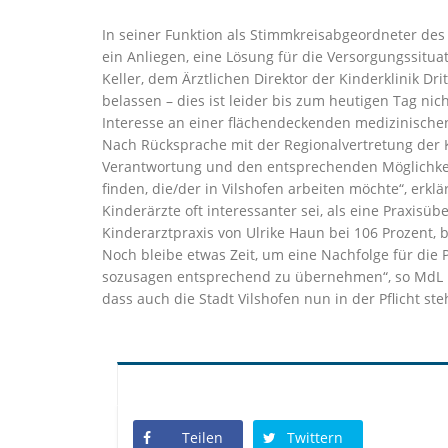
In seiner Funktion als Stimmkreisabgeordneter de
ein Anliegen, eine Lösung für die Versorgungssitua
Keller, dem Ärztlichen Direktor der Kinderklinik D
belassen – dies ist leider bis zum heutigen Tag nic
Interesse an einer flächendeckenden medizinischen
Nach Rücksprache mit der Regionalvertretung der K
Verantwortung und den entsprechenden Möglichkeit
finden, die/der in Vilshofen arbeiten möchte“, erkl
Kinderärzte oft interessanter sei, als eine Praxis
Kinderarztpraxis von Ulrike Haun bei 106 Prozent, 
Noch bleibe etwas Zeit, um eine Nachfolge für die 
sozusagen entsprechend zu übernehmen“, so MdL M
dass auch die Stadt Vilshofen nun in der Pflicht ste
Teilen
Twittern