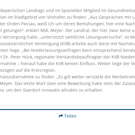
s Bayerischen Landtags und im Speziellen Mitglied im Gesundheit
tion im Stadtgebiet von Vilshofen zu finden. „Aus Gesprächen mit
ritter Orden Passau, weiß ich um deren Bemühungen, hier eine Nachf
ht gelungen“, erklärt MdL Meyer. Der Landrat, der hier zwar keine 
 Versorgung habe, „unterstützt sämtliche Lösungsversuche“, so Me
assenärztlichen Vereinigung (KVB) arbeite auch diese mit Nachdruc
en liege. „Bei Niederlassungsanfragen kann entsprechend beraten
ärt Dr. Peter Hück, regionaler Vorstandsbeauftragter der KVB Nieder
übernahme – hierauf habe die KVB keinen Einfluss. Weiter liege de
bezogen auf die Kreisregion.
Praxisübernahme zu finden. „Es gilt weiter verstärkt die Werbetrom
eyer. Das letzte Wort über eine Bewerbung habe stets der Zulas
he, um den Standort innovativ attraktiv zu erhalten.
Teilen