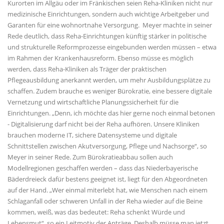
Kurorten im Allgäu oder im Fränkischen seien Reha-Kliniken nicht nur
medizinische Einrichtungen, sondern auch wichtige Arbeitgeber und
Garanten für eine wohnortnahe Versorgung. Meyer machte in seiner
Rede deutlich, dass Reha-Einrichtungen künftig stärker in politische
und strukturelle Reformprozesse eingebunden werden müssen – etwa
im Rahmen der Krankenhausreform. Ebenso müsse es möglich
werden, dass Reha-Kliniken als Träger der praktischen
Pflegeausbildung anerkannt werden, um mehr Ausbildungsplätze zu
schaffen. Zudem brauche es weniger Bürokratie, eine bessere digitale
Vernetzung und wirtschaftliche Planungssicherheit für die
Einrichtungen. „Denn, ich möchte das hier gerne noch einmal betonen
- Digitalisierung darf nicht bei der Reha aufhören. Unsere Kliniken
brauchen moderne IT, sichere Datensysteme und digitale
Schnittstellen zwischen Akutversorgung, Pflege und Nachsorge“, so
Meyer in seiner Rede. Zum Bürokratieabbau sollen auch
Modellregionen geschaffen werden – dass das Niederbayerische
Bäderdreieck dafür bestens geeignet ist, liegt für den Abgeordneten
auf der Hand. „Wer einmal miterlebt hat, wie Menschen nach einem
Schlaganfall oder schweren Unfall in der Reha wieder auf die Beine
kommen, weiß, was das bedeutet: Reha schenkt Würde und
Lebensmut“, so ein Leitmotiv der Anträge. Deshalb müsse man jetzt