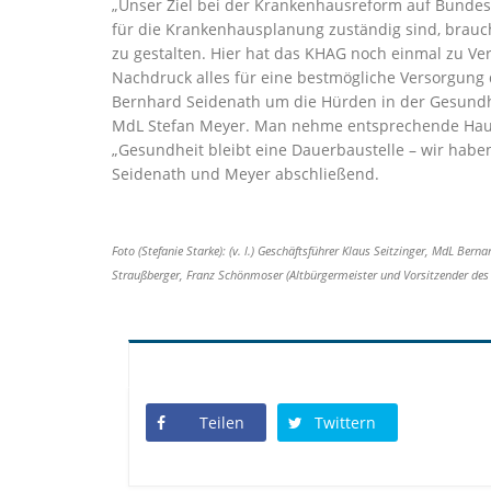
Unser Ziel bei der Krankenhausreform auf Bundese
für die Krankenhausplanung zuständig sind, brauc
zu gestalten. Hier hat das KHAG noch einmal zu Ver
Nachdruck alles für eine bestmögliche Versorgung
Bernhard Seidenath um die Hürden in der Gesundhe
MdL Stefan Meyer. Man nehme entsprechende Hausa
Gesundheit bleibt eine Dauerbaustelle – wir habe
Seidenath und Meyer abschließend.
Foto (Stefanie Starke): (v. l.) Geschäftsführer Klaus Seitzinger, MdL B
Straußberger, Franz Schönmoser (Altbürgermeister und Vorsitzender des 
Teilen
Twittern