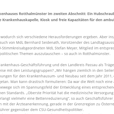
kenhauses Rotthalmünster im zweiten Abschnitt: Ein Hubschraub
Krankenhauskapelle, Kiosk und freie Kapazitäten für den ambulant
wodurch sich verschiedene Herausforderungen ergeben. Aber insg
uch von MdL Bernhard Seidenath, Vorsitzender des Landtagsaussc
SU-Stimmkreisabgeordneten MdL Stefan Meyer, Mitglied im entspre
olitischen Themen auszutauschen – so auch in Rotthalmünster.
rankenhaus-Geschäftsführung und den Landkreis Passau als Träger 
e mit den Leistungsgruppen? „Wir hängen ziemlich in den Seilen, 
lanungen für den Krankenhausum- und Neubau seit dem Jahr 2011, 
l getan. Man kann drastisch formulieren: Da war die Welt noch eine
 bewege sich im Spannungsfeld der Entwicklung eines entsprechen
 Standards. „Oberste Priorität hat die medizinische Versorgung 
erlangt vielmehr eine Bettenreduzierung“, so auch Geschäftsführer 
mit der Ärzteanerkennung, gerade in der Grenzregion zu Österrei
ftsführer gegenüber dem CSU-Gesundheitspolitiker.