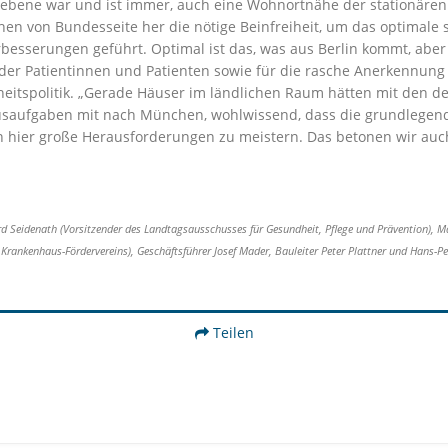
bene war und ist immer, auch eine Wohnortnähe der stationären B
hen von Bundesseite her die nötige Beinfreiheit, um das optimale
besserungen geführt. Optimal ist das, was aus Berlin kommt, aber 
 der Patientinnen und Patienten sowie für die rasche Anerkennung
itspolitik. „Gerade Häuser im ländlichen Raum hätten mit den de
ufgaben mit nach München, wohlwissend, dass die grundlegende 
n hier große Herausforderungen zu meistern. Das betonen wir auch
ernard Seidenath (Vorsitzender des Landtagsausschusses für Gesundheit, Pflege und Prävention)
Krankenhaus-Fördervereins), Geschäftsführer Josef Mader, Bauleiter Peter Plattner und Hans-P
Teilen