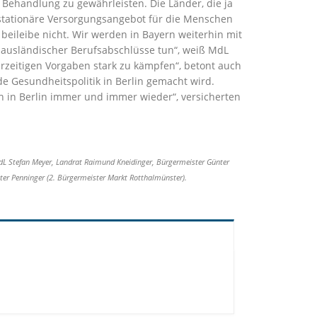
ehandlung zu gewährleisten. Die Länder, die ja
 stationäre Versorgungsangebot für die Menschen
beileibe nicht. Wir werden in Bayern weiterhin mit
 ausländischer Berufsabschlüsse tun“, weiß MdL
rzeitigen Vorgaben stark zu kämpfen“, betont auch
Gesundheitspolitik in Berlin gemacht wird.
 in Berlin immer und immer wieder“, versicherten
, MdL Stefan Meyer, Landrat Raimund Kneidinger, Bürgermeister Günter
eter Penninger (2. Bürgermeister Markt Rotthalmünster).