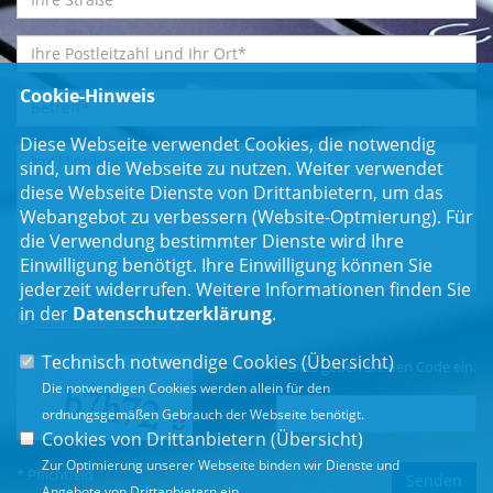
Cookie-Hinweis
Diese Webseite verwendet Cookies, die notwendig
sind, um die Webseite zu nutzen. Weiter verwendet
diese Webseite Dienste von Drittanbietern, um das
Webangebot zu verbessern (Website-Optmierung). Für
die Verwendung bestimmter Dienste wird Ihre
Einwilligung benötigt. Ihre Einwilligung können Sie
jederzeit widerrufen. Weitere Informationen finden Sie
in der
Datenschutzerklärung
.
Einwilligungserklärung
*
Technisch notwendige Cookies (
Übersicht
)
Bitte geben Sie den Code ein:
Die notwendigen Cookies werden allein für den
ordnungsgemäßen Gebrauch der Webseite benötigt.
Cookies von Drittanbietern (
Übersicht
)
Zur Optimierung unserer Webseite binden wir Dienste und
* Pflichtfeld
Angebote von Drittanbietern ein.