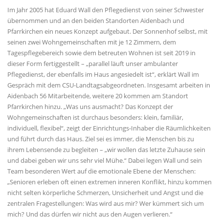
Im Jahr 2005 hat Eduard Wall den Pflegedienst von seiner Schwester
übernommen und an den beiden Standorten Aidenbach und
Pfarrkirchen ein neues Konzept aufgebaut. Der Sonnenhof selbst, mit
seinen zwei Wohngemeinschaften mit je 12 Zimmern, dem
Tagespflegebereich sowie dem betreuten Wohnen ist seit 2019 in
dieser Form fertiggestellt – „parallel läuft unser ambulanter
Pflegedienst, der ebenfalls im Haus angesiedelt ist“, erklärt Wall im
Gespräch mit dem CSU-Landtagsabgeordneten. Insgesamt arbeiten in
Aidenbach 56 Mitarbeitende, weitere 20 kommen am Standort
Pfarrkirchen hinzu. „Was uns ausmacht? Das Konzept der
Wohngemeinschaften ist durchaus besonders: klein, familiär,
individuell, flexibel“, zeigt der Einrichtungs-Inhaber die Räumlichkeiten
und führt durch das Haus. Ziel sei es immer, die Menschen bis zu
ihrem Lebensende zu begleiten – „wir wollen das letzte Zuhause sein
und dabei geben wir uns sehr viel Mühe.“ Dabei legen Wall und sein
Team besonderen Wert auf die emotionale Ebene der Menschen:
Senioren erleben oft einen extremen inneren Konflikt, hinzu kommen
nicht selten körperliche Schmerzen, Unsicherheit und Angst und die
zentralen Fragestellungen: Was wird aus mir? Wer kümmert sich um
mich? Und das dürfen wir nicht aus den Augen verlieren.“