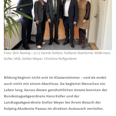
Foto: Drin Rexhaj – (v.l.) Yannik Stefani, Stefanie Steinbrink, MdB Hans
Koller, MdL Stefan Meyer, Christina Roßgoderer
Bildung beginnt nicht erst im Klassenzimmer – und sie endet
auch nicht mit einem Abschluss. Sie begleitet Menschen ein
Leben lang. Genau diesen ganzheitlichen Ansatz konnten der
Bundestagsabgeordnete Hans Koller und der
Landtagsabgeordnete Stefan Meyer bei ihrem Besuch der
Kolping Akademie Passau im direkten Austausch vertiefen.