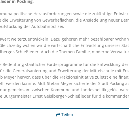
leder in Pocking.
munalpolitische Herausforderungen sowie die zukünftige Entwicklu
e die Erweiterung von Gewerbeflächen, die Ansiedelung neuer Betr
ufstockung der Autobahnpolizei.
nswert weiterzuentwickeln. Dazu gehören mehr bezahlbarer Wohnra
Gleichzeitig wollen wir die wirtschaftliche Entwicklung unserer Sta
slberger-Schießleder. Auch die Themen Familie, moderne Verwaltu
e Bedeutung staatlicher Förderprogramme für die Entwicklung der
ür die Generalsanierung und Erweiterung der Mittelschule mit Er
Meyer hervor, dass über die Fraktionsinitiative zuletzt eine finan
llt werden konnte. MdL Stefan Meyer sicherte der Stadt Pocking au
n nur gemeinsam zwischen Kommune und Landespolitik gelöst wer
 Bürgermeister Ernst Geislberger-Schießleder für die kommenden s
Teilen