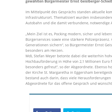
gewählten Bürgermeister Ernst Geislberger-Schieß
Im Mittelpunkt des Gesprächs standen aktuelle kom
Infrastrukturort. Thematisiert wurden insbesonder
Autobahn und die damit verbundene, notwendige A
Mein Ziel ist es, Pocking modern, sicher und lebe
Bürgerservices sowie eine stärkere Polizeipräsenz. 
Generationen sichern“, so Bürgermeister Ernst Gei
besonders am Herzen.
MdL Stefan Meyer betonte dabei die weiterhin hoh
Hochbauförderung in Höhe von 2,1 Millionen Euro f
besonders gefreut“, so der Abgeordnete. Ebenso hob 
der Kirche St. Margaretha in Eggersham bereitgeste
bestand auch darin, dass viele Herausforderunge
Abgeordnete für das offene Gespräch und wünschte