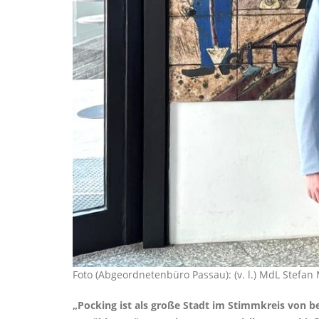
Foto (Abgeordnetenbüro Passau): (v. l.) MdL Stefan
Pocking ist als große Stadt im Stimmkreis von b