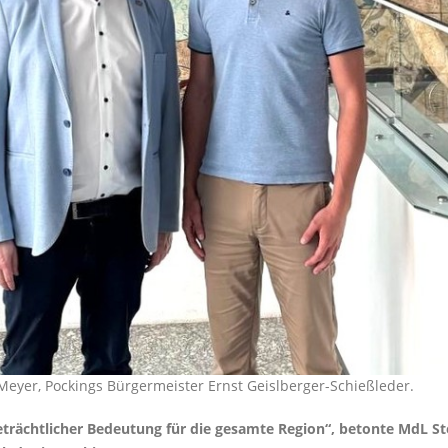
 Meyer, Pockings Bürgermeister Ernst Geislberger-Schießleder.
eträchtlicher Bedeutung für die gesamte Region“, betonte MdL S