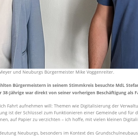
n Meyer und Neuburgs Bürgermeister Mike Voggenreiter.
hlten Bürgermeistern in seinem Stimmkreis besuchte MdL Stef
 38-Jährige war direkt von seiner vorherigen Beschäftigung als 
leich Fahrt aufnehmen will: Themen wie Digitalisierung der Verwa
ung ist der Schlüssel zum Funktionieren einer Gemeinde und für das
n, auf Papier zu verzichten – ich hoffe, mit vielen kleinen Digita
deutung Neuburgs, besonders im Kontext des Grundschulneubaus 