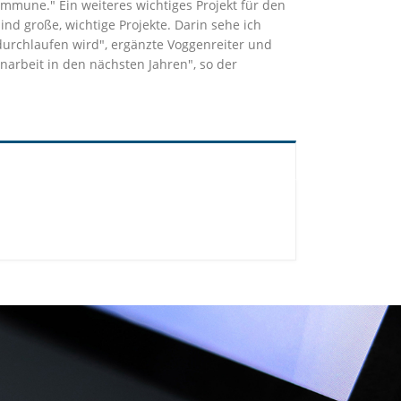
ommune." Ein weiteres wichtiges Projekt für den
d große, wichtige Projekte. Darin sehe ich
durchlaufen wird", ergänzte Voggenreiter und
arbeit in den nächsten Jahren", so der